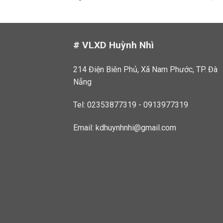
# VLXD Huỳnh Nhì
214 Điện Biên Phủ, Xã Nam Phước, TP. Đà
Nẵng
Tel: 02353877319 - 0913977319
Email:
kdhuynhnhi@gmail.com