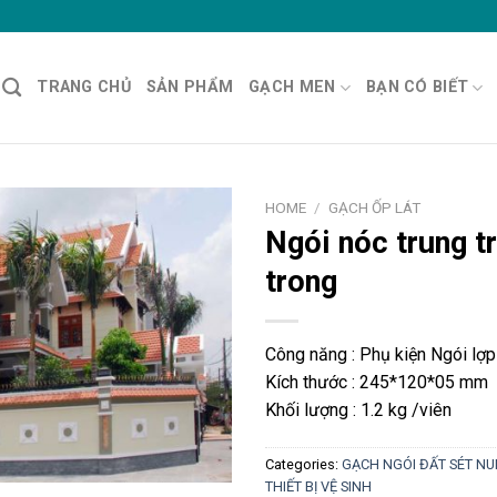
TRANG CHỦ
SẢN PHẨM
GẠCH MEN
BẠN CÓ BIẾT
HOME
/
GẠCH ỐP LÁT
Ngói nóc trung t
trong
Công năng : Phụ kiện Ngói lợp
Kích thước : 245*120*05 mm
Khối lượng : 1.2 kg /viên
Categories:
GẠCH NGÓI ĐẤT SÉT N
THIẾT BỊ VỆ SINH