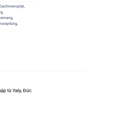
Gachmenoplat
,
ng
,
pximang
,
ieuxaydung
,
ập từ Italy, Đức.