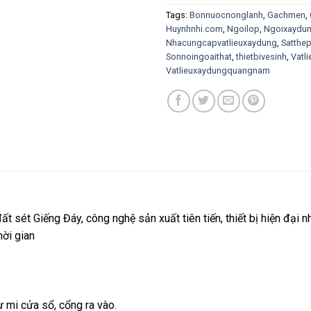
Tags:
Bonnuocnonglanh
,
Gachmen
,
Huynhnhi.com
,
Ngoilop
,
Ngoixaydu
Nhacungcapvatlieuxaydung
,
Satthe
Sonnoingoaithat
,
thietbivesinh
,
Vatl
Vatlieuxaydungquangnam
 sét Giếng Đáy, công nghệ sản xuất tiên tiến, thiết bị hiện đại nh
ời gian
mi cửa sổ, cổng ra vào.