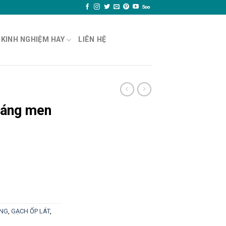
KINH NGHIỆM HAY
LIÊN HỆ
ráng men
UNG
,
GẠCH ỐP LÁT
,