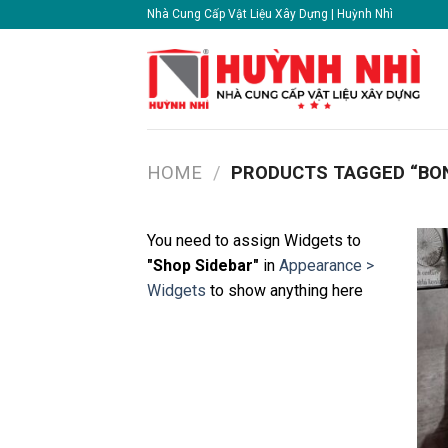
Skip
Nhà Cung Cấp Vật Liệu Xây Dựng | Huỳnh Nhì
to
content
HOME
/
PRODUCTS TAGGED “B
You need to assign Widgets to
"Shop Sidebar"
in
Appearance >
Widgets
to show anything here