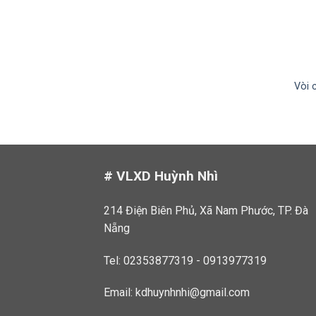
Vòi 
# VLXD Huỳnh Nhì
214 Điện Biên Phủ, Xã Nam Phước, TP. Đà
Nẵng
Tel: 02353877319 - 0913977319
Email:
kdhuynhnhi@gmail.com