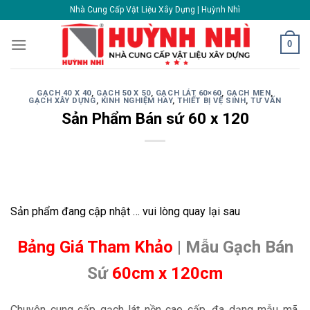
Skip
Nhà Cung Cấp Vật Liệu Xây Dựng | Huỳnh Nhì
to
content
0
GẠCH 40 X 40
,
GẠCH 50 X 50
,
GẠCH LÁT 60×60
,
GẠCH MEN
,
GẠCH XÂY DỰNG
,
KINH NGHIỆM HAY
,
THIẾT BỊ VỆ SINH
,
TƯ VẤN
Sản Phẩm Bán sứ 60 x 120
Sản phẩm đang cập nhật … vui lòng quay lại sau
Bảng Giá Tham Khảo
| Mẫu Gạch Bán
Sứ
60cm x 120cm
Chuyên cung cấp gạch lát nền cao cấp, đa dạng mẫu mã,