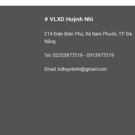
# VLXD Huỳnh Nhì
214 Điện Biên Phủ, Xã Nam Phước, TP. Đà
Nẵng
Tel: 02353877319 - 0913977319
Email:
kdhuynhnhi@gmail.com