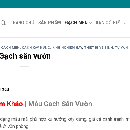
TRANG CHỦ
SẢN PHẨM
GẠCH MEN
BẠN CÓ BIẾT
,
GẠCH MEN
,
GẠCH XÂY DỰNG
,
KINH NGHIỆM HAY
,
THIẾT BỊ VỆ SINH
,
TƯ VẤN
Gạch sân vườn
i sau
am Khảo
| Mẫu Gạch Sân Vườn
 dạng mẫu mã, phù hợp xu hướng xây dựng, giá cả cạnh tranh, 
hà ở, văn phòng…