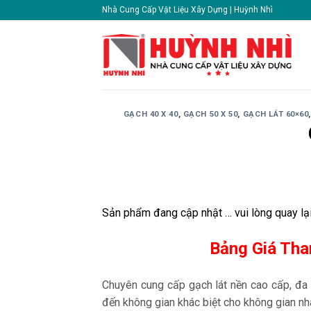
Skip
Nhà Cung Cấp Vật Liệu Xây Dựng | Huỳnh Nhì
to
content
GẠCH 40 X 40
,
GẠCH 50 X 50
,
GẠCH LÁT 60×60
Sản phẩm đang cập nhật … vui lòng quay lạ
Bảng Giá Th
Chuyên cung cấp gạch lát nền cao cấp, đa
đến không gian khác biệt cho không gian n