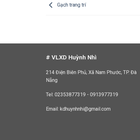
Gạch trang trí
# VLXD Huỳnh Nhì
214 Điện Biên Phủ, Xã Nam Phước, TP. Đà
Nẵng
Tel: 02353877319 - 0913977319
Email:
kdhuynhnhi@gmail.com