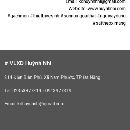
Email:
kdhuynhnhi@gmail.com
Website: www.huynhnhi.com
#gachmen #thietbivesinh #sonnoingoaithat #ngoixaydung
#satthepximang
# VLXD Huỳnh Nhì
214 Điện Biên Phủ, Xã Nam Phước, TP. Đà Nẵng
Tel: 02353877319 - 0913977319
Email:
kdhuynhnhi@gmail.com