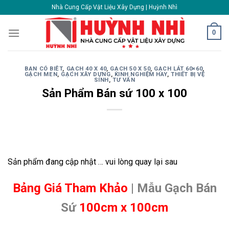
Skip
Nhà Cung Cấp Vật Liệu Xây Dựng | Huỳnh Nhì
to
content
0
BẠN CÓ BIÊT
,
GẠCH 40 X 40
,
GẠCH 50 X 50
,
GẠCH LÁT 60×60
,
GẠCH MEN
,
GẠCH XÂY DỰNG
,
KINH NGHIỆM HAY
,
THIẾT BỊ VỆ
SINH
,
TƯ VẤN
Sản Phẩm Bán sứ 100 x 100
Sản phẩm đang cập nhật … vui lòng quay lại sau
Bảng Giá Tham Khảo
| Mẫu Gạch Bán
Sứ
100cm x 100cm