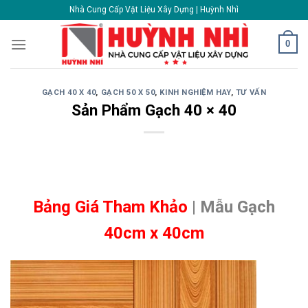
Skip
Nhà Cung Cấp Vật Liệu Xây Dựng | Huỳnh Nhì
to
content
0
GẠCH 40 X 40
,
GẠCH 50 X 50
,
KINH NGHIỆM HAY
,
TƯ VẤN
Sản Phẩm Gạch 40 × 40
Bảng Giá Tham Khảo
| Mẫu Gạch
40cm x 40cm