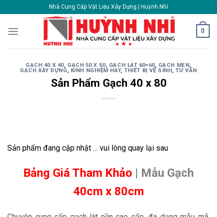
Skip
Nhà Cung Cấp Vật Liệu Xây Dựng | Huỳnh Nhì
to
content
0
GẠCH 40 X 40
,
GẠCH 50 X 50
,
GẠCH LÁT 60×60
,
GẠCH MEN
,
GẠCH XÂY DỰNG
,
KINH NGHIỆM HAY
,
THIẾT BỊ VỆ SINH
,
TƯ VẤN
Sản Phẩm Gạch 40 x 80
Sản phẩm đang cập nhật … vui lòng quay lại sau
Bảng Giá Tham Khảo
| Mẫu Gạch
40cm x 80cm
Chuyên cung cấp gạch lát nền cao cấp, đa dạng mẫu mã,