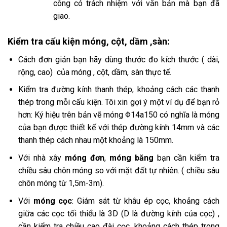
công có trách nhiệm với văn bản mà bạn đã
giao.
Kiểm tra cấu kiện móng, cột, dầm ,sàn:
Cách đơn giản bạn hãy dùng thước đo kích thước ( dài,
rộng, cao) của móng , cột, dầm, sàn thực tế.
Kiểm tra đường kính thanh thép, khoảng cách các thanh
thép trong mỗi cấu kiện. Tôi xin gợi ý một ví dụ để bạn rỏ
hơn: Ký hiệu trên bản vẽ móng Φ14a150 có nghĩa là móng
của bạn được thiết kế với thép đường kính 14mm và các
thanh thép cách nhau một khoảng là 150mm.
Với nhà xây
móng đơn
,
móng băng
bạn cần kiểm tra
chiều sâu chôn móng so với mặt đất tự nhiên. ( chiều sâu
chôn móng từ 1,5m-3m).
Với
móng cọc
: Giám sát từ khâu ép cọc, khoảng cách
giữa các cọc tối thiểu là 3D (D là đường kính của cọc) ,
cần kiểm tra chiều cao đài cọc, khoảng cách thép trong