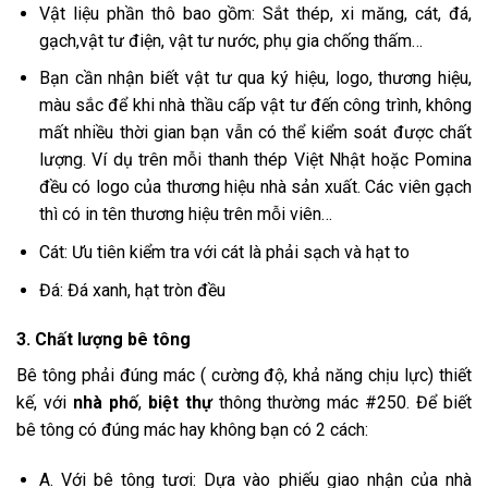
Vật liệu phần thô bao gồm: Sắt thép, xi măng, cát, đá,
gạch,vật tư điện, vật tư nước, phụ gia chống thấm…
Bạn cần nhận biết vật tư qua ký hiệu, logo, thương hiệu,
màu sắc để khi nhà thầu cấp vật tư đến công trình, không
mất nhiều thời gian bạn vẫn có thể kiểm soát được chất
lượng. Ví dụ trên mỗi thanh thép Việt Nhật hoặc Pomina
đều có logo của thương hiệu nhà sản xuất. Các viên gạch
thì có in tên thương hiệu trên mỗi viên…
Cát: Ưu tiên kiểm tra với cát là phải sạch và hạt to
Đá: Đá xanh, hạt tròn đều
3. Chất lượng bê tông
Bê tông phải đúng mác ( cường độ, khả năng chịu lực) thiết
kế, với
nhà phố
,
biệt thự
thông thường mác #250. Để biết
bê tông có đúng mác hay không bạn có 2 cách:
A. Với bê tông tươi: Dựa vào phiếu giao nhận của nhà