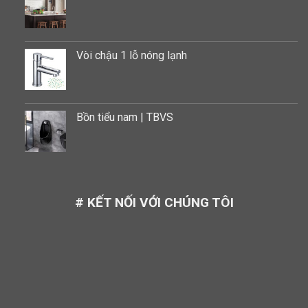
Vòi chậu 1 lỗ nóng lạnh
Bồn tiểu nam | TBVS
# KẾT NỐI VỚI CHÚNG TÔI