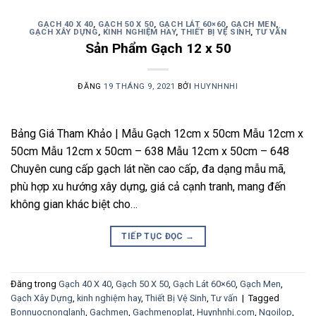
GẠCH 40 X 40
,
GẠCH 50 X 50
,
GẠCH LÁT 60×60
,
GẠCH MEN
,
GẠCH XÂY DỰNG
,
KINH NGHIỆM HAY
,
THIẾT BỊ VỆ SINH
,
TƯ VẤN
Sản Phẩm Gạch 12 x 50
ĐĂNG
19 THÁNG 9, 2021
BỞI
HUYNHNHI
Bảng Giá Tham Khảo | Mẫu Gạch 12cm x 50cm Mẫu 12cm x
50cm Mẫu 12cm x 50cm – 638 Mẫu 12cm x 50cm – 648
Chuyên cung cấp gạch lát nền cao cấp, đa dạng mẫu mã,
phù hợp xu hướng xây dựng, giá cả cạnh tranh, mang đến
không gian khác biệt cho…
TIẾP TỤC ĐỌC
→
Đăng trong
Gạch 40 X 40
,
Gạch 50 X 50
,
Gạch Lát 60×60
,
Gạch Men
,
Gạch Xây Dựng
,
kinh nghiệm hay
,
Thiết Bị Vệ Sinh
,
Tư vấn
|
Tagged
Bonnuocnonglanh
,
Gachmen
,
Gachmenoplat
,
Huynhnhi.com
,
Ngoilop
,