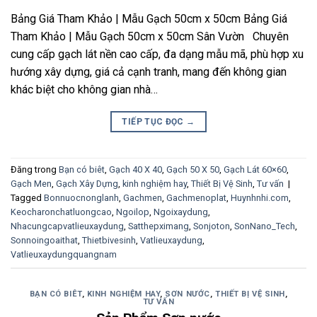
Bảng Giá Tham Khảo | Mẫu Gạch 50cm x 50cm Bảng Giá
Tham Khảo | Mẫu Gạch 50cm x 50cm Sân Vườn Chuyên
cung cấp gạch lát nền cao cấp, đa dạng mẫu mã, phù hợp xu
hướng xây dựng, giá cả cạnh tranh, mang đến không gian
khác biệt cho không gian nhà…
TIẾP TỤC ĐỌC
→
Đăng trong
Bạn có biêt
,
Gạch 40 X 40
,
Gạch 50 X 50
,
Gạch Lát 60×60
,
Gạch Men
,
Gạch Xây Dựng
,
kinh nghiệm hay
,
Thiết Bị Vệ Sinh
,
Tư vấn
|
Tagged
Bonnuocnonglanh
,
Gachmen
,
Gachmenoplat
,
Huynhnhi.com
,
Keocharonchatluongcao
,
Ngoilop
,
Ngoixaydung
,
Nhacungcapvatlieuxaydung
,
Satthepximang
,
Sonjoton
,
SonNano_Tech
,
Sonnoingoaithat
,
Thietbivesinh
,
Vatlieuxaydung
,
Vatlieuxaydungquangnam
BẠN CÓ BIÊT
,
KINH NGHIỆM HAY
,
SƠN NƯỚC
,
THIẾT BỊ VỆ SINH
,
TƯ VẤN