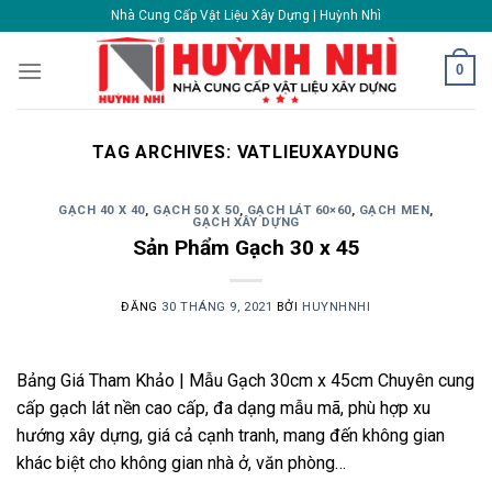
Skip
Nhà Cung Cấp Vật Liệu Xây Dựng | Huỳnh Nhì
to
content
0
TAG ARCHIVES:
VATLIEUXAYDUNG
GẠCH 40 X 40
,
GẠCH 50 X 50
,
GẠCH LÁT 60×60
,
GẠCH MEN
,
GẠCH XÂY DỰNG
Sản Phẩm Gạch 30 x 45
ĐĂNG
30 THÁNG 9, 2021
BỞI
HUYNHNHI
Bảng Giá Tham Khảo | Mẫu Gạch 30cm x 45cm Chuyên cung
cấp gạch lát nền cao cấp, đa dạng mẫu mã, phù hợp xu
hướng xây dựng, giá cả cạnh tranh, mang đến không gian
khác biệt cho không gian nhà ở, văn phòng…