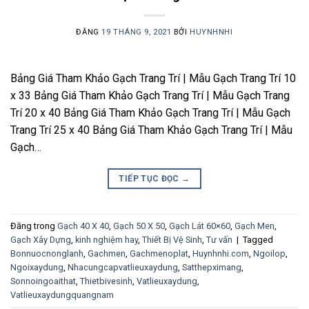
ĐĂNG
19 THÁNG 9, 2021
BỞI
HUYNHNHI
Bảng Giá Tham Khảo Gạch Trang Trí | Mẫu Gạch Trang Trí 10
x 33 Bảng Giá Tham Khảo Gạch Trang Trí | Mẫu Gạch Trang
Trí 20 x 40 Bảng Giá Tham Khảo Gạch Trang Trí | Mẫu Gạch
Trang Trí 25 x 40 Bảng Giá Tham Khảo Gạch Trang Trí | Mẫu
Gạch…
TIẾP TỤC ĐỌC
→
Đăng trong
Gạch 40 X 40
,
Gạch 50 X 50
,
Gạch Lát 60×60
,
Gạch Men
,
Gạch Xây Dựng
,
kinh nghiệm hay
,
Thiết Bị Vệ Sinh
,
Tư vấn
|
Tagged
Bonnuocnonglanh
,
Gachmen
,
Gachmenoplat
,
Huynhnhi.com
,
Ngoilop
,
Ngoixaydung
,
Nhacungcapvatlieuxaydung
,
Satthepximang
,
Sonnoingoaithat
,
Thietbivesinh
,
Vatlieuxaydung
,
Vatlieuxaydungquangnam