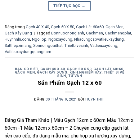
TIẾP TỤC ĐỌC
→
Đăng trong
Gạch 40 X 40
,
Gạch 50 X 50
,
Gạch Lát 60×60
,
Gạch Men
,
Gạch Xây Dựng
|
Tagged
Bonnuocnonglanh
,
Gachmen
,
Gachmenoplat
,
Huynhnhi.com
,
Ngoilop
,
Ngoixaydung
,
Nhacungcapvatlieuxaydung
,
Satthepximang
,
Sonnoingoaithat
,
Thietbivesinh
,
Vatlieuxaydung
,
Vatlieuxaydungquangnam
BẠN CÓ BIÊT
,
GẠCH 40 X 40
,
GẠCH 50 X 50
,
GẠCH LÁT 60×60
,
GẠCH MEN
,
GẠCH XÂY DỰNG
,
KINH NGHIỆM HAY
,
THIẾT BỊ VỆ
SINH
,
TƯ VẤN
Sản Phẩm Gạch 12 x 60
ĐĂNG
30 THÁNG 9, 2021
BỞI
HUYNHNHI
Bảng Giá Tham Khảo | Mẫu Gạch 12cm x 60cm Mẫu 12cm x
60cm -1 Mẫu 12cm x 60cm – 2 Chuyên cung cấp gạch lát
nền cao cấp, đa dạng mẫu mã, phù hợp xu hướng xây dựng,