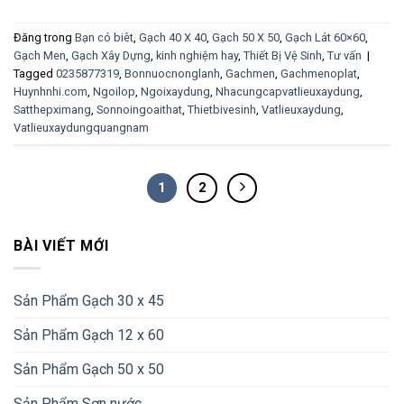
Đăng trong
Bạn có biêt
,
Gạch 40 X 40
,
Gạch 50 X 50
,
Gạch Lát 60×60
,
Gạch Men
,
Gạch Xây Dựng
,
kinh nghiệm hay
,
Thiết Bị Vệ Sinh
,
Tư vấn
|
Tagged
0235877319
,
Bonnuocnonglanh
,
Gachmen
,
Gachmenoplat
,
Huynhnhi.com
,
Ngoilop
,
Ngoixaydung
,
Nhacungcapvatlieuxaydung
,
Satthepximang
,
Sonnoingoaithat
,
Thietbivesinh
,
Vatlieuxaydung
,
Vatlieuxaydungquangnam
1
2
BÀI VIẾT MỚI
Sản Phẩm Gạch 30 x 45
Sản Phẩm Gạch 12 x 60
Sản Phẩm Gạch 50 x 50
Sản Phẩm Sơn nước