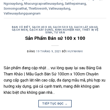
Ngoixaydung
,
Nhacungcapvatlieuxaydung
,
Satthepximang
,
Sonnoingoaithat
,
Thietbivesinh
,
Vatlieuxaydung
,
Vatlieuxaydungquangnam
BẠN CÓ BIÊT
,
GẠCH 40 X 40
,
GẠCH 50 X 50
,
GẠCH LÁT 60×60
,
GẠCH MEN
,
GẠCH XÂY DỰNG
,
KINH NGHIỆM HAY
,
THIẾT BỊ VỆ
SINH
,
TƯ VẤN
Sản Phẩm Bán sứ 100 x 100
ĐĂNG
19 THÁNG 9, 2021
BỞI
HUYNHNHI
Sản phẩm đang cập nhật … vui lòng quay lại sau Bảng Giá
Tham Khảo | Mẫu Gạch Bán Sứ 100cm x 100cm Chuyên
cung cấp gạch lát nền cao cấp, đa dạng mẫu mã, phù hợp xu
hướng xây dựng, giá cả cạnh tranh, mang đến không gian
khác biệt cho không gian nhà…
TIẾP TỤC ĐỌC
→