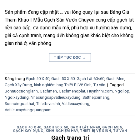
Sản phẩm đang cập nhật … vui lòng quay lại sau Bảng Giá
Tham Khảo | Mẫu Gạch Sân Vườn Chuyên cung cấp gạch lát
nền cao cấp, đa dạng mẫu mã, phù hợp xu hướng xây dựng,
giá cả cạnh tranh, mang đến không gian khác biệt cho không
gian nhà ở, văn phòng…
TIẾP TỤC ĐỌC
→
Đăng trong
Gạch 40 X 40
,
Gạch 50 X 50
,
Gạch Lát 60×60
,
Gạch Men
,
Gạch Xây Dựng
,
kinh nghiệm hay
,
Thiết Bị Vệ Sinh
,
Tư vấn
|
Tagged
Bonnuocnonglanh
,
Gachmen
,
Gachmenoplat
,
Huynhnhi.com
,
Ngoilop
,
Ngoixaydung
,
Nhacungcapvatlieuxaydung
,
Satthepximang
,
Sonnoingoaithat
,
Thietbivesinh
,
Vatlieuxaydung
,
Vatlieuxaydungquangnam
GẠCH 40 X 40
,
GẠCH 50 X 50
,
GẠCH LÁT 60×60
,
GẠCH MEN
,
GẠCH XÂY DỰNG
,
KINH NGHIỆM HAY
,
THIẾT BỊ VỆ SINH
,
TƯ VẤN
Gạch trang trí