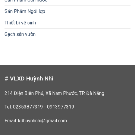
Sản Phẩm Ngói lợp
Thiết bị vệ sinh
Gạch sân vườn
# VLXD Huỳnh Nhì
214 Điện Biên Phủ, Xã Nam Phước, TP. Đà Nẵng
Tel: 02353877319 - 0913977319
Email:
kdhuynhnhi@gmail.com