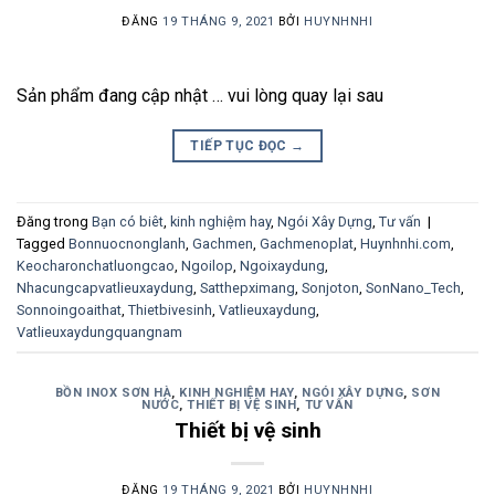
ĐĂNG
19 THÁNG 9, 2021
BỞI
HUYNHNHI
Sản phẩm đang cập nhật … vui lòng quay lại sau
TIẾP TỤC ĐỌC
→
Đăng trong
Bạn có biêt
,
kinh nghiệm hay
,
Ngói Xây Dựng
,
Tư vấn
|
Tagged
Bonnuocnonglanh
,
Gachmen
,
Gachmenoplat
,
Huynhnhi.com
,
Keocharonchatluongcao
,
Ngoilop
,
Ngoixaydung
,
Nhacungcapvatlieuxaydung
,
Satthepximang
,
Sonjoton
,
SonNano_Tech
,
Sonnoingoaithat
,
Thietbivesinh
,
Vatlieuxaydung
,
Vatlieuxaydungquangnam
BỒN INOX SƠN HÀ
,
KINH NGHIỆM HAY
,
NGÓI XÂY DỰNG
,
SƠN
NƯỚC
,
THIẾT BỊ VỆ SINH
,
TƯ VẤN
Thiết bị vệ sinh
ĐĂNG
19 THÁNG 9, 2021
BỞI
HUYNHNHI