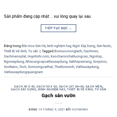
Sản phẩm đang cập nhật … vui lòng quay lại sau
TIẾP TỤC ĐỌC
→
Đăng trong
Bồn Inox Sơn Hà
,
kinh nghiệm hay
,
Ngói Xây Dựng
,
Sơn Nước
,
Thiết Bị Vệ Sinh
,
Tư vấn
|
Tagged
Bonnuocnonglanh
,
Gachmen
,
Gachmenoplat
,
Huynhnhi.com
,
Keocharonchatluongcao
,
Ngoilop
,
Ngoixaydung
,
Nhacungcapvatlieuxaydung
,
Satthepximang
,
Sonjoton
,
SonNano_Tech
,
Sonnoingoaithat
,
Thietbivesinh
,
Vatlieuxaydung
,
Vatlieuxaydungquangnam
GẠCH 40 X 40
,
GẠCH 50 X 50
,
GẠCH LÁT 60×60
,
GẠCH MEN
,
GẠCH XÂY DỰNG
,
KINH NGHIỆM HAY
,
THIẾT BỊ VỆ SINH
,
TƯ VẤN
Gạch sân vườn
ĐĂNG
19 THÁNG 9, 2021
BỞI
HUYNHNHI