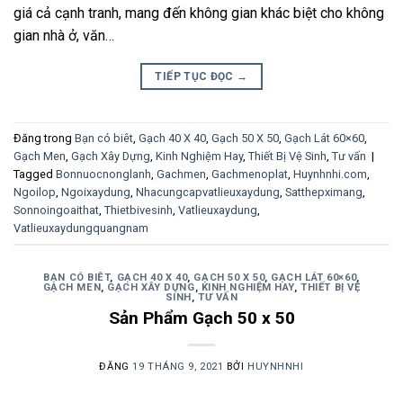
giá cả cạnh tranh, mang đến không gian khác biệt cho không
gian nhà ở, văn…
TIẾP TỤC ĐỌC
→
Đăng trong
Bạn có biêt
,
Gạch 40 X 40
,
Gạch 50 X 50
,
Gạch Lát 60×60
,
Gạch Men
,
Gạch Xây Dựng
,
Kinh Nghiệm Hay
,
Thiết Bị Vệ Sinh
,
Tư vấn
|
Tagged
Bonnuocnonglanh
,
Gachmen
,
Gachmenoplat
,
Huynhnhi.com
,
Ngoilop
,
Ngoixaydung
,
Nhacungcapvatlieuxaydung
,
Satthepximang
,
Sonnoingoaithat
,
Thietbivesinh
,
Vatlieuxaydung
,
Vatlieuxaydungquangnam
BẠN CÓ BIÊT
,
GẠCH 40 X 40
,
GẠCH 50 X 50
,
GẠCH LÁT 60×60
,
GẠCH MEN
,
GẠCH XÂY DỰNG
,
KINH NGHIỆM HAY
,
THIẾT BỊ VỆ
SINH
,
TƯ VẤN
Sản Phẩm Gạch 50 x 50
ĐĂNG
19 THÁNG 9, 2021
BỞI
HUYNHNHI