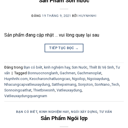
Sản Phẩm Sơn nước
ĐĂNG
19 THÁNG 9, 2021
BỞI
HUYNHNHI
Sản phẩm đang cập nhật … vui lòng quay lại sau
TIẾP TỤC ĐỌC
→
Đăng trong
Bạn có biêt
,
kinh nghiệm hay
,
Sơn Nước
,
Thiết Bị Vệ Sinh
,
Tư
vấn
|
Tagged
Bonnuocnonglanh
,
Gachmen
,
Gachmenoplat
,
Huynhnhi.com
,
Keocharonchatluongcao
,
Ngoilop
,
Ngoixaydung
,
Nhacungcapvatlieuxaydung
,
Satthepximang
,
Sonjoton
,
SonNano_Tech
,
Sonnoingoaithat
,
Thietbivesinh
,
Vatlieuxaydung
,
Vatlieuxaydungquangnam
BẠN CÓ BIÊT
,
KINH NGHIỆM HAY
,
NGÓI XÂY DỰNG
,
TƯ VẤN
Sản Phẩm Ngói lợp