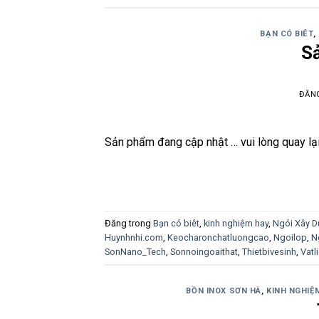
BẠN CÓ BIÊT
,
S
ĐĂN
Sản phẩm đang cập nhật … vui lòng quay lạ
Đăng trong
Bạn có biêt
,
kinh nghiệm hay
,
Ngói Xây 
Huynhnhi.com
,
Keocharonchatluongcao
,
Ngoilop
,
N
SonNano_Tech
,
Sonnoingoaithat
,
Thietbivesinh
,
Vatl
BỒN INOX SƠN HÀ
,
KINH NGHIỆ