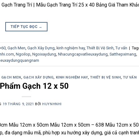
 Gạch Trang Trí | Mẫu Gạch Trang Trí 25 x 40 Bảng Giá Tham Khả
TIẾP TỤC ĐỌC
→
×60
,
Gạch Men
,
Gạch Xây Dựng
,
kinh nghiệm hay
,
Thiết Bị Vệ Sinh
,
Tư vấn
|
Tag
nhi.com
,
Ngoilop
,
Ngoixaydung
,
Nhacungcapvatlieuxaydung
,
Satthepximang
,
lieuxaydungquangnam
,
GẠCH MEN
,
GẠCH XÂY DỰNG
,
KINH NGHIỆM HAY
,
THIẾT BỊ VỆ SINH
,
TƯ VẤN
 Phẩm Gạch 12 x 50
G
19 THÁNG 9, 2021
BỞI
HUYNHNHI
50cm Mẫu 12cm x 50cm Mẫu 12cm x 50cm – 638 Mẫu 12cm x 5
p, đa dạng mẫu mã, phù hợp xu hướng xây dựng, giá cả cạnh tran