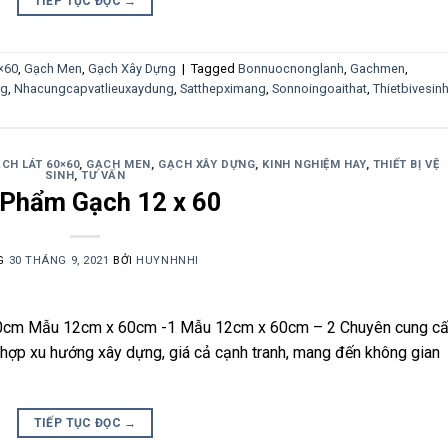
TIẾP TỤC ĐỌC
→
×60
,
Gạch Men
,
Gạch Xây Dựng
|
Tagged
Bonnuocnonglanh
,
Gachmen
,
ng
,
Nhacungcapvatlieuxaydung
,
Satthepximang
,
Sonnoingoaithat
,
Thietbivesin
CH LÁT 60×60
,
GẠCH MEN
,
GẠCH XÂY DỰNG
,
KINH NGHIỆM HAY
,
THIẾT BỊ VỆ
SINH
,
TƯ VẤN
 Phẩm Gạch 12 x 60
G
30 THÁNG 9, 2021
BỞI
HUYNHNHI
0cm Mẫu 12cm x 60cm -1 Mẫu 12cm x 60cm – 2 Chuyên cung c
 hợp xu hướng xây dựng, giá cả cạnh tranh, mang đến không gian
TIẾP TỤC ĐỌC
→