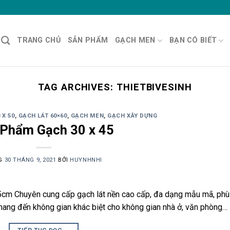
TRANG CHỦ
SẢN PHẨM
GẠCH MEN
BẠN CÓ BIẾT
TAG ARCHIVES:
THIETBIVESINH
 X 50
,
GẠCH LÁT 60×60
,
GẠCH MEN
,
GẠCH XÂY DỰNG
 Phẩm Gạch 30 x 45
G
30 THÁNG 9, 2021
BỞI
HUYNHNHI
cm Chuyên cung cấp gạch lát nền cao cấp, đa dạng mẫu mã, phù
mang đến không gian khác biệt cho không gian nhà ở, văn phòng…