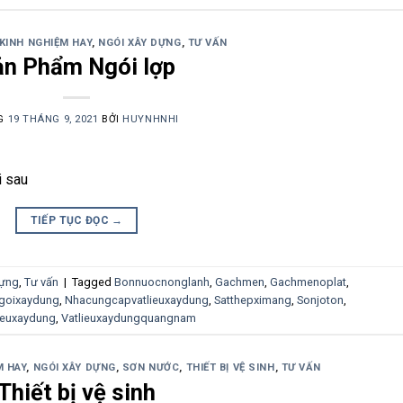
KINH NGHIỆM HAY
,
NGÓI XÂY DỰNG
,
TƯ VẤN
ản Phẩm Ngói lợp
G
19 THÁNG 9, 2021
BỞI
HUYNHNHI
i sau
TIẾP TỤC ĐỌC
→
Dựng
,
Tư vấn
|
Tagged
Bonnuocnonglanh
,
Gachmen
,
Gachmenoplat
,
goixaydung
,
Nhacungcapvatlieuxaydung
,
Satthepximang
,
Sonjoton
,
ieuxaydung
,
Vatlieuxaydungquangnam
M HAY
,
NGÓI XÂY DỰNG
,
SƠN NƯỚC
,
THIẾT BỊ VỆ SINH
,
TƯ VẤN
Thiết bị vệ sinh