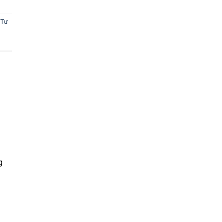
,
Tư
g