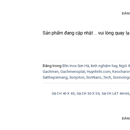
ĐĂN
Sản phẩm đang cập nhật … vui lòng quay lạ
Đăng trong
Bồn Inox Sơn Hà
,
kinh nghiệm hay
,
Ngói 
Gachmen
,
Gachmenoplat
,
Huynhnhi.com
,
Keocharo
Satthepximang
,
Sonjoton
,
SonNano_Tech
,
Sonnoingo
GẠCH 40 X 40
,
GẠCH 50 X 50
,
GẠCH LÁT 60×60
ĐĂN