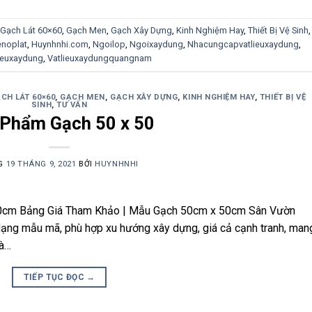
Gạch Lát 60×60
,
Gạch Men
,
Gạch Xây Dựng
,
Kinh Nghiệm Hay
,
Thiết Bị Vệ Sinh
noplat
,
Huynhnhi.com
,
Ngoilop
,
Ngoixaydung
,
Nhacungcapvatlieuxaydung
,
ieuxaydung
,
Vatlieuxaydungquangnam
CH LÁT 60×60
,
GẠCH MEN
,
GẠCH XÂY DỰNG
,
KINH NGHIỆM HAY
,
THIẾT BỊ VỆ
SINH
,
TƯ VẤN
 Phẩm Gạch 50 x 50
G
19 THÁNG 9, 2021
BỞI
HUYNHNHI
50cm Bảng Giá Tham Khảo | Mẫu Gạch 50cm x 50cm Sân Vườn
dạng mẫu mã, phù hợp xu hướng xây dựng, giá cả cạnh tranh, man
hà…
TIẾP TỤC ĐỌC
→