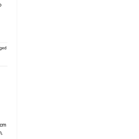
o
ged
0cm
h,