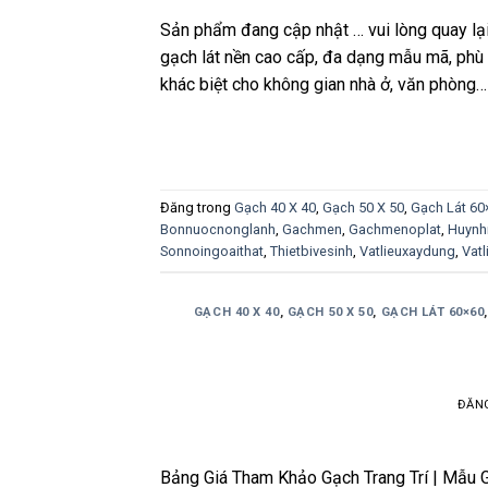
Sản phẩm đang cập nhật … vui lòng quay l
gạch lát nền cao cấp, đa dạng mẫu mã, phù
khác biệt cho không gian nhà ở, văn phòng…
Đăng trong
Gạch 40 X 40
,
Gạch 50 X 50
,
Gạch Lát 60
Bonnuocnonglanh
,
Gachmen
,
Gachmenoplat
,
Huynh
Sonnoingoaithat
,
Thietbivesinh
,
Vatlieuxaydung
,
Vat
GẠCH 40 X 40
,
GẠCH 50 X 50
,
GẠCH LÁT 60×60
ĐĂN
Bảng Giá Tham Khảo Gạch Trang Trí | Mẫu G