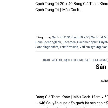
Gạch Trang Trí 20 x 40 Bảng Giá Tham Khảo
Gạch Trang Trí | Mẫu Gạch…
Đăng trong
Gạch 40 X 40
,
Gạch 50 X 50
,
Gạch Lát 60
Bonnuocnonglanh
,
Gachmen
,
Gachmenoplat
,
Huynh
Sonnoingoaithat
,
Thietbivesinh
,
Vatlieuxaydung
,
Vat
GẠCH 40 X 40
,
GẠCH 50 X 50
,
GẠCH LÁT 60×60
Sản
ĐĂN
Bảng Giá Tham Khảo | Mẫu Gạch 12cm x 
– 648 Chuyên cung cấp gạch lát nền cao cấ