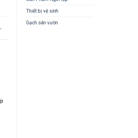
Thiết bị vệ sinh
Gạch sân vườn
h
,
ấp