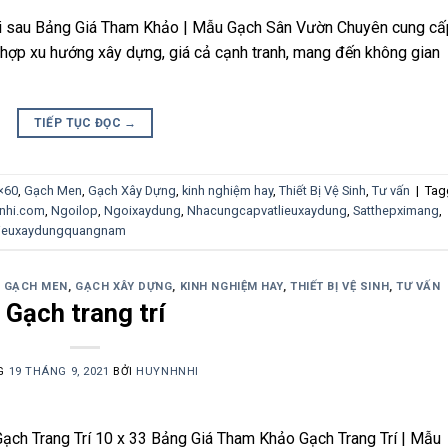
ại sau Bảng Giá Tham Khảo | Mẫu Gạch Sân Vườn Chuyên cung cấ
 hợp xu hướng xây dựng, giá cả cạnh tranh, mang đến không gian
TIẾP TỤC ĐỌC
→
×60
,
Gạch Men
,
Gạch Xây Dựng
,
kinh nghiệm hay
,
Thiết Bị Vệ Sinh
,
Tư vấn
|
Tag
nhi.com
,
Ngoilop
,
Ngoixaydung
,
Nhacungcapvatlieuxaydung
,
Satthepximang
,
lieuxaydungquangnam
,
GẠCH MEN
,
GẠCH XÂY DỰNG
,
KINH NGHIỆM HAY
,
THIẾT BỊ VỆ SINH
,
TƯ VẤN
Gạch trang trí
G
19 THÁNG 9, 2021
BỞI
HUYNHNHI
ạch Trang Trí 10 x 33 Bảng Giá Tham Khảo Gạch Trang Trí | Mẫu