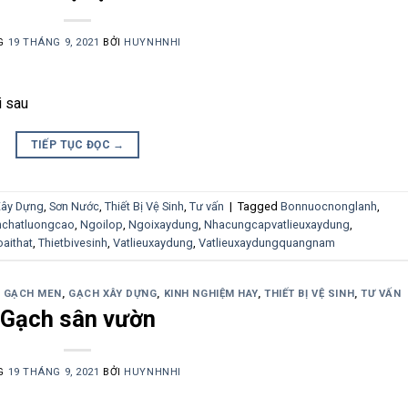
G
19 THÁNG 9, 2021
BỞI
HUYNHNHI
i sau
TIẾP TỤC ĐỌC
→
Xây Dựng
,
Sơn Nước
,
Thiết Bị Vệ Sinh
,
Tư vấn
|
Tagged
Bonnuocnonglanh
,
nchatluongcao
,
Ngoilop
,
Ngoixaydung
,
Nhacungcapvatlieuxaydung
,
aithat
,
Thietbivesinh
,
Vatlieuxaydung
,
Vatlieuxaydungquangnam
,
GẠCH MEN
,
GẠCH XÂY DỰNG
,
KINH NGHIỆM HAY
,
THIẾT BỊ VỆ SINH
,
TƯ VẤN
Gạch sân vườn
G
19 THÁNG 9, 2021
BỞI
HUYNHNHI