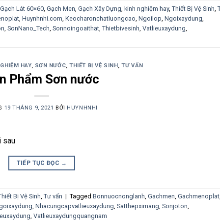
Gạch Lát 60×60
,
Gạch Men
,
Gạch Xây Dựng
,
kinh nghiệm hay
,
Thiết Bị Vệ Sinh
,
noplat
,
Huynhnhi.com
,
Keocharonchatluongcao
,
Ngoilop
,
Ngoixaydung
,
on
,
SonNano_Tech
,
Sonnoingoaithat
,
Thietbivesinh
,
Vatlieuxaydung
,
NGHIỆM HAY
,
SƠN NƯỚC
,
THIẾT BỊ VỆ SINH
,
TƯ VẤN
n Phẩm Sơn nước
G
19 THÁNG 9, 2021
BỞI
HUYNHNHI
i sau
TIẾP TỤC ĐỌC
→
Thiết Bị Vệ Sinh
,
Tư vấn
|
Tagged
Bonnuocnonglanh
,
Gachmen
,
Gachmenoplat
goixaydung
,
Nhacungcapvatlieuxaydung
,
Satthepximang
,
Sonjoton
,
ieuxaydung
,
Vatlieuxaydungquangnam