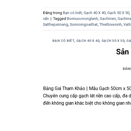
Đăng trong
Bạn có biêt
,
Gạch 40 X 40
,
Gạch 50 X 50
,
vấn
|
Tagged
Bonnuocnonglanh
,
Gachmen
,
Gachme
Satthepximang
,
Sonnoingoaithat
,
Thietbivesinh
,
Vatl
BẠN CÓ BIÊT
,
GẠCH 40 X 40
,
GẠCH 50 X 50
,
GẠ
Sản
ĐĂN
Bảng Giá Tham Khảo | Mẫu Gạch 50cm x 
Chuyên cung cấp gạch lát nền cao cấp, đa 
đến không gian khác biệt cho không gian n