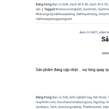
Đăng trong
Bạn có biêt
,
Gạch 40 X 40
,
Gạch 50 X 50
,
vấn
|
Tagged
Bonnuocnonglanh
,
Gachmen
,
Gachme
Nhacungcapvatlieuxaydung
,
Satthepximang
,
Sonjot
Vatlieuxaydungquangnam
BẠN CÓ BIÊT
,
KINH 
Sả
ĐĂN
Sản phẩm đang cập nhật … vui lòng quay lạ
Đăng trong
Bạn có biêt
,
kinh nghiệm hay
,
Sơn Nước
,
Huynhnhi.com
,
Keocharonchatluongcao
,
Ngoilop
,
N
SonNano_Tech
,
Sonnoingoaithat
,
Thietbivesinh
,
Vatl