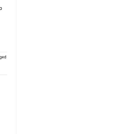
p
ged