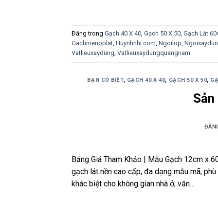
Đăng trong
Gạch 40 X 40
,
Gạch 50 X 50
,
Gạch Lát 60
Gachmenoplat
,
Huynhnhi.com
,
Ngoilop
,
Ngoixaydu
Vatlieuxaydung
,
Vatlieuxaydungquangnam
BẠN CÓ BIÊT
,
GẠCH 40 X 40
,
GẠCH 50 X 50
,
GẠ
Sản
ĐĂN
Bảng Giá Tham Khảo | Mẫu Gạch 12cm x 6
gạch lát nền cao cấp, đa dạng mẫu mã, phù
khác biệt cho không gian nhà ở, văn…