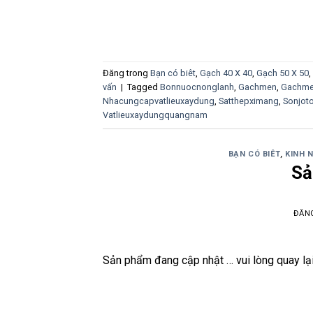
Đăng trong
Bạn có biêt
,
Gạch 40 X 40
,
Gạch 50 X 50
,
vấn
|
Tagged
Bonnuocnonglanh
,
Gachmen
,
Gachme
Nhacungcapvatlieuxaydung
,
Satthepximang
,
Sonjot
Vatlieuxaydungquangnam
BẠN CÓ BIÊT
,
KINH 
Sả
ĐĂN
Sản phẩm đang cập nhật … vui lòng quay lạ