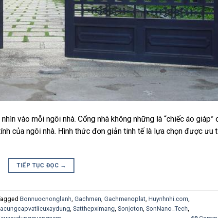
i nhìn vào mỗi ngôi nhà. Cổng nhà không những là “chiếc áo giáp” 
tính của ngôi nhà. Hình thức đơn giản tinh tế là lựa chọn được ưu t
TIẾP TỤC ĐỌC
→
Tagged
Bonnuocnonglanh
,
Gachmen
,
Gachmenoplat
,
Huynhnhi.com
,
acungcapvatlieuxaydung
,
Satthepximang
,
Sonjoton
,
SonNano_Tech
,