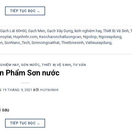
TIẾP TỤC ĐỌC
→
Gạch Lát 60×60
,
Gạch Men
,
Gạch Xây Dựng
,
kinh nghiệm hay
,
Thiết Bị Vệ Sinh
,
noplat
,
Huynhnhi.com
,
Keocharonchatluongcao
,
Ngoilop
,
Ngoixaydung
,
on
,
SonNano_Tech
,
Sonnoingoaithat
,
Thietbivesinh
,
Vatlieuxaydung
,
NGHIỆM HAY
,
SƠN NƯỚC
,
THIẾT BỊ VỆ SINH
,
TƯ VẤN
n Phẩm Sơn nước
G
19 THÁNG 9, 2021
BỞI
HUYNHNHI
i sau
TIẾP TỤC ĐỌC
→