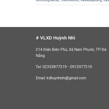
Sonnoingoaithat
,
Thietbivesinh
,
Vatlieuxaydung
,
Vat
# VLXD Huỳnh Nhì
214 Điện Biên Phủ, Xã Nam Phước, TP. Đà
Nẵng
Tel: 02353877319 - 0913977319
Email:
kdhuynhnhi@gmail.com