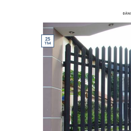
ĐĂN
25
Th4