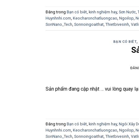
Đăng trong
Bạn có biêt
,
kinh nghiệm hay
,
Sơn Nước
,
Huynhnhi.com
,
Keocharonchatluongcao
,
Ngoilop
,
N
SonNano_Tech
,
Sonnoingoaithat
,
Thietbivesinh
,
Vatl
BẠN CÓ BIÊT
,
S
ĐĂN
Sản phẩm đang cập nhật … vui lòng quay lạ
Đăng trong
Bạn có biêt
,
kinh nghiệm hay
,
Ngói Xây 
Huynhnhi.com
,
Keocharonchatluongcao
,
Ngoilop
,
N
SonNano_Tech
,
Sonnoingoaithat
,
Thietbivesinh
,
Vatl