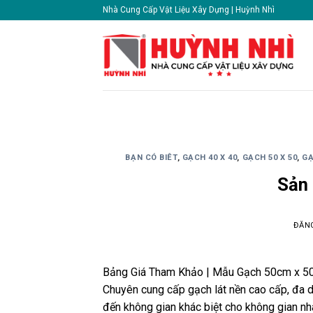
Skip
Nhà Cung Cấp Vật Liệu Xây Dựng | Huỳnh Nhì
to
content
BẠN CÓ BIÊT
,
GẠCH 40 X 40
,
GẠCH 50 X 50
,
GẠ
Sản
ĐĂN
Bảng Giá Tham Khảo | Mẫu Gạch 50cm x 
Chuyên cung cấp gạch lát nền cao cấp, đa 
đến không gian khác biệt cho không gian n