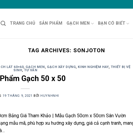
TRANG CHỦ
SẢN PHẨM
GẠCH MEN
BẠN CÓ BIẾT
TAG ARCHIVES:
SONJOTON
CH LÁT 60×60
,
GẠCH MEN
,
GẠCH XÂY DỰNG
,
KINH NGHIỆM HAY
,
THIẾT BỊ VỆ
SINH
,
TƯ VẤN
 Phẩm Gạch 50 x 50
G
19 THÁNG 9, 2021
BỞI
HUYNHNHI
50cm Bảng Giá Tham Khảo | Mẫu Gạch 50cm x 50cm Sân Vườn
dạng mẫu mã, phù hợp xu hướng xây dựng, giá cả cạnh tranh, man
hà…