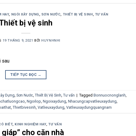
M HAY
,
NGÓI XÂY DỰNG
,
SƠN NƯỚC
,
THIẾT BỊ VỆ SINH
,
TƯ VẤN
Thiết bị vệ sinh
G
19 THÁNG 9, 2021
BỞI
HUYNHNHI
i sau
TIẾP TỤC ĐỌC
→
Xây Dựng
,
Sơn Nước
,
Thiết Bị Vệ Sinh
,
Tư vấn
|
Tagged
Bonnuocnonglanh
,
nchatluongcao
,
Ngoilop
,
Ngoixaydung
,
Nhacungcapvatlieuxaydung
,
aithat
,
Thietbivesinh
,
Vatlieuxaydung
,
Vatlieuxaydungquangnam
CÓ BIÊT
,
KINH NGHIỆM HAY
,
TƯ VẤN
 giáp” cho căn nhà