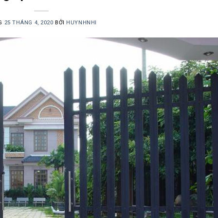
G
25 THÁNG 4, 2020
BỞI
HUYNHNHI