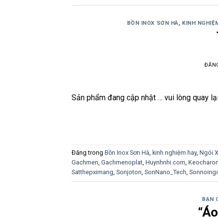
BỒN INOX SƠN HÀ
,
KINH NGHIỆ
ĐĂN
Sản phẩm đang cập nhật … vui lòng quay lạ
Đăng trong
Bồn Inox Sơn Hà
,
kinh nghiệm hay
,
Ngói 
Gachmen
,
Gachmenoplat
,
Huynhnhi.com
,
Keocharo
Satthepximang
,
Sonjoton
,
SonNano_Tech
,
Sonnoingo
BẠN 
“Áo