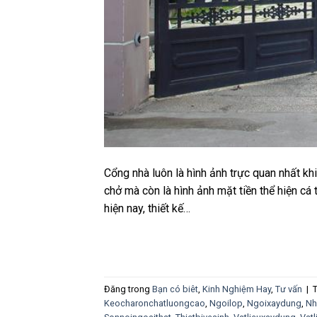
Cổng nhà luôn là hình ảnh trực quan nhất kh
chở mà còn là hình ảnh mặt tiền thể hiện cá 
hiện nay, thiết kế…
Đăng trong
Bạn có biêt
,
Kinh Nghiệm Hay
,
Tư vấn
|
Keocharonchatluongcao
,
Ngoilop
,
Ngoixaydung
,
Nh