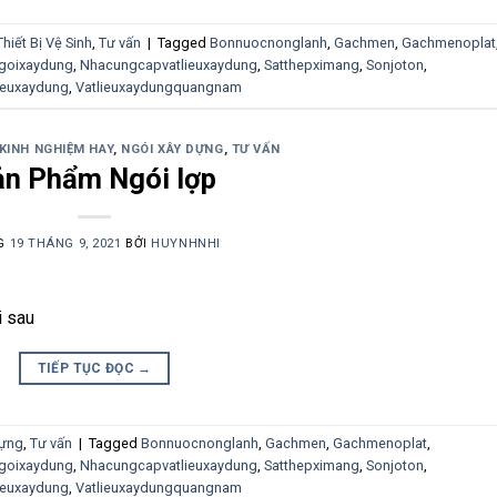
Thiết Bị Vệ Sinh
,
Tư vấn
|
Tagged
Bonnuocnonglanh
,
Gachmen
,
Gachmenoplat
goixaydung
,
Nhacungcapvatlieuxaydung
,
Satthepximang
,
Sonjoton
,
ieuxaydung
,
Vatlieuxaydungquangnam
KINH NGHIỆM HAY
,
NGÓI XÂY DỰNG
,
TƯ VẤN
ản Phẩm Ngói lợp
G
19 THÁNG 9, 2021
BỞI
HUYNHNHI
i sau
TIẾP TỤC ĐỌC
→
Dựng
,
Tư vấn
|
Tagged
Bonnuocnonglanh
,
Gachmen
,
Gachmenoplat
,
goixaydung
,
Nhacungcapvatlieuxaydung
,
Satthepximang
,
Sonjoton
,
ieuxaydung
,
Vatlieuxaydungquangnam