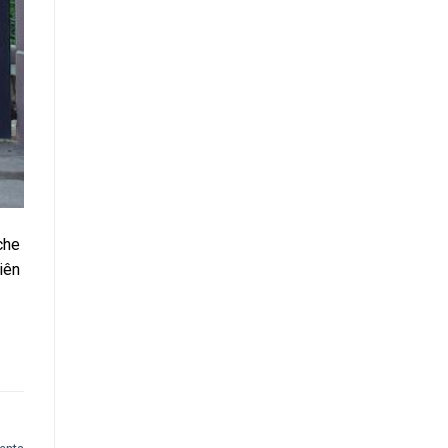
che
iên