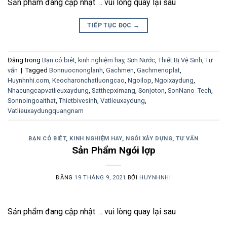
Sản phẩm đang cập nhật … vui lòng quay lại sau
TIẾP TỤC ĐỌC
→
Đăng trong
Bạn có biêt
,
kinh nghiệm hay
,
Sơn Nước
,
Thiết Bị Vệ Sinh
,
Tư
vấn
|
Tagged
Bonnuocnonglanh
,
Gachmen
,
Gachmenoplat
,
Huynhnhi.com
,
Keocharonchatluongcao
,
Ngoilop
,
Ngoixaydung
,
Nhacungcapvatlieuxaydung
,
Satthepximang
,
Sonjoton
,
SonNano_Tech
,
Sonnoingoaithat
,
Thietbivesinh
,
Vatlieuxaydung
,
Vatlieuxaydungquangnam
BẠN CÓ BIÊT
,
KINH NGHIỆM HAY
,
NGÓI XÂY DỰNG
,
TƯ VẤN
Sản Phẩm Ngói lợp
ĐĂNG
19 THÁNG 9, 2021
BỞI
HUYNHNHI
Sản phẩm đang cập nhật … vui lòng quay lại sau