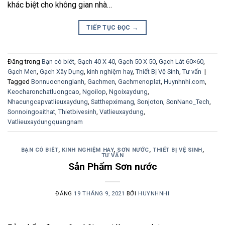
khác biệt cho không gian nhà…
TIẾP TỤC ĐỌC
→
Đăng trong
Bạn có biêt
,
Gạch 40 X 40
,
Gạch 50 X 50
,
Gạch Lát 60×60
,
Gạch Men
,
Gạch Xây Dựng
,
kinh nghiệm hay
,
Thiết Bị Vệ Sinh
,
Tư vấn
|
Tagged
Bonnuocnonglanh
,
Gachmen
,
Gachmenoplat
,
Huynhnhi.com
,
Keocharonchatluongcao
,
Ngoilop
,
Ngoixaydung
,
Nhacungcapvatlieuxaydung
,
Satthepximang
,
Sonjoton
,
SonNano_Tech
,
Sonnoingoaithat
,
Thietbivesinh
,
Vatlieuxaydung
,
Vatlieuxaydungquangnam
BẠN CÓ BIÊT
,
KINH NGHIỆM HAY
,
SƠN NƯỚC
,
THIẾT BỊ VỆ SINH
,
TƯ VẤN
Sản Phẩm Sơn nước
ĐĂNG
19 THÁNG 9, 2021
BỞI
HUYNHNHI