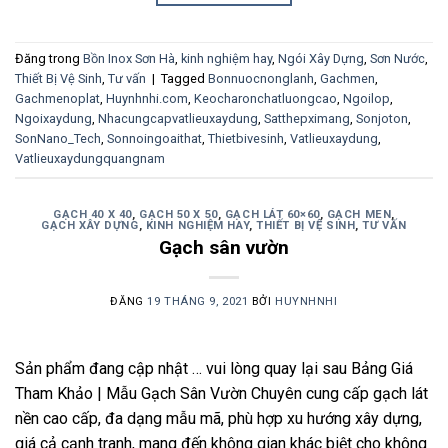
Đăng trong
Bồn Inox Sơn Hà
,
kinh nghiệm hay
,
Ngói Xây Dựng
,
Sơn Nước
,
Thiết Bị Vệ Sinh
,
Tư vấn
|
Tagged
Bonnuocnonglanh
,
Gachmen
,
Gachmenoplat
,
Huynhnhi.com
,
Keocharonchatluongcao
,
Ngoilop
,
Ngoixaydung
,
Nhacungcapvatlieuxaydung
,
Satthepximang
,
Sonjoton
,
SonNano_Tech
,
Sonnoingoaithat
,
Thietbivesinh
,
Vatlieuxaydung
,
Vatlieuxaydungquangnam
GẠCH 40 X 40
,
GẠCH 50 X 50
,
GẠCH LÁT 60×60
,
GẠCH MEN
,
GẠCH XÂY DỰNG
,
KINH NGHIỆM HAY
,
THIẾT BỊ VỆ SINH
,
TƯ VẤN
Gạch sân vườn
ĐĂNG
19 THÁNG 9, 2021
BỞI
HUYNHNHI
Sản phẩm đang cập nhật … vui lòng quay lại sau Bảng Giá
Tham Khảo | Mẫu Gạch Sân Vườn Chuyên cung cấp gạch lát
nền cao cấp, đa dạng mẫu mã, phù hợp xu hướng xây dựng,
giá cả cạnh tranh, mang đến không gian khác biệt cho không