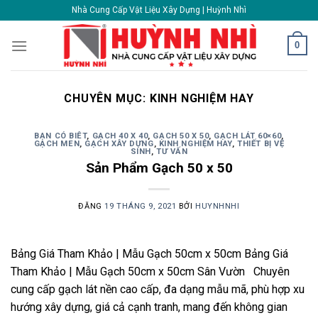
Skip
Nhà Cung Cấp Vật Liệu Xây Dựng | Huỳnh Nhì
to
content
0
CHUYÊN MỤC:
KINH NGHIỆM HAY
BẠN CÓ BIÊT
,
GẠCH 40 X 40
,
GẠCH 50 X 50
,
GẠCH LÁT 60×60
,
GẠCH MEN
,
GẠCH XÂY DỰNG
,
KINH NGHIỆM HAY
,
THIẾT BỊ VỆ
SINH
,
TƯ VẤN
Sản Phẩm Gạch 50 x 50
ĐĂNG
19 THÁNG 9, 2021
BỞI
HUYNHNHI
Bảng Giá Tham Khảo | Mẫu Gạch 50cm x 50cm Bảng Giá
Tham Khảo | Mẫu Gạch 50cm x 50cm Sân Vườn Chuyên
cung cấp gạch lát nền cao cấp, đa dạng mẫu mã, phù hợp xu
hướng xây dựng, giá cả cạnh tranh, mang đến không gian