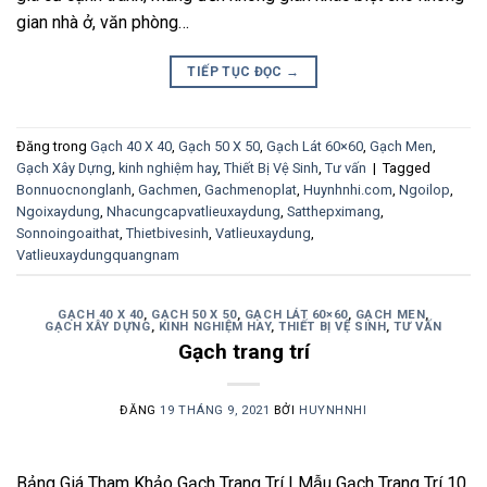
gian nhà ở, văn phòng…
TIẾP TỤC ĐỌC
→
Đăng trong
Gạch 40 X 40
,
Gạch 50 X 50
,
Gạch Lát 60×60
,
Gạch Men
,
Gạch Xây Dựng
,
kinh nghiệm hay
,
Thiết Bị Vệ Sinh
,
Tư vấn
|
Tagged
Bonnuocnonglanh
,
Gachmen
,
Gachmenoplat
,
Huynhnhi.com
,
Ngoilop
,
Ngoixaydung
,
Nhacungcapvatlieuxaydung
,
Satthepximang
,
Sonnoingoaithat
,
Thietbivesinh
,
Vatlieuxaydung
,
Vatlieuxaydungquangnam
GẠCH 40 X 40
,
GẠCH 50 X 50
,
GẠCH LÁT 60×60
,
GẠCH MEN
,
GẠCH XÂY DỰNG
,
KINH NGHIỆM HAY
,
THIẾT BỊ VỆ SINH
,
TƯ VẤN
Gạch trang trí
ĐĂNG
19 THÁNG 9, 2021
BỞI
HUYNHNHI
Bảng Giá Tham Khảo Gạch Trang Trí | Mẫu Gạch Trang Trí 10