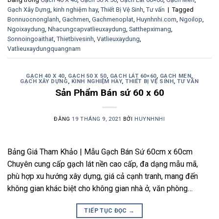
Gạch Xây Dựng
,
kinh nghiệm hay
,
Thiết Bị Vệ Sinh
,
Tư vấn
|
Tagged
Bonnuocnonglanh
,
Gachmen
,
Gachmenoplat
,
Huynhnhi.com
,
Ngoilop
,
Ngoixaydung
,
Nhacungcapvatlieuxaydung
,
Satthepximang
,
Sonnoingoaithat
,
Thietbivesinh
,
Vatlieuxaydung
,
Vatlieuxaydungquangnam
GẠCH 40 X 40
,
GẠCH 50 X 50
,
GẠCH LÁT 60×60
,
GẠCH MEN
,
GẠCH XÂY DỰNG
,
KINH NGHIỆM HAY
,
THIẾT BỊ VỆ SINH
,
TƯ VẤN
Sản Phẩm Bán sứ 60 x 60
ĐĂNG
19 THÁNG 9, 2021
BỞI
HUYNHNHI
Bảng Giá Tham Khảo | Mẫu Gạch Bán Sứ 60cm x 60cm
Chuyên cung cấp gạch lát nền cao cấp, đa dạng mẫu mã,
phù hợp xu hướng xây dựng, giá cả cạnh tranh, mang đến
không gian khác biệt cho không gian nhà ở, văn phòng…
TIẾP TỤC ĐỌC
→