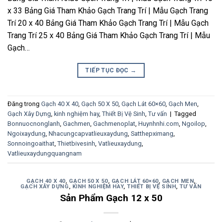
x 33 Bảng Giá Tham Khảo Gạch Trang Trí | Mẫu Gạch Trang
Trí 20 x 40 Bảng Giá Tham Khảo Gạch Trang Trí | Mẫu Gạch
Trang Trí 25 x 40 Bảng Giá Tham Khảo Gạch Trang Trí | Mẫu
Gạch…
TIẾP TỤC ĐỌC
→
Đăng trong
Gạch 40 X 40
,
Gạch 50 X 50
,
Gạch Lát 60×60
,
Gạch Men
,
Gạch Xây Dựng
,
kinh nghiệm hay
,
Thiết Bị Vệ Sinh
,
Tư vấn
|
Tagged
Bonnuocnonglanh
,
Gachmen
,
Gachmenoplat
,
Huynhnhi.com
,
Ngoilop
,
Ngoixaydung
,
Nhacungcapvatlieuxaydung
,
Satthepximang
,
Sonnoingoaithat
,
Thietbivesinh
,
Vatlieuxaydung
,
Vatlieuxaydungquangnam
GẠCH 40 X 40
,
GẠCH 50 X 50
,
GẠCH LÁT 60×60
,
GẠCH MEN
,
GẠCH XÂY DỰNG
,
KINH NGHIỆM HAY
,
THIẾT BỊ VỆ SINH
,
TƯ VẤN
Sản Phẩm Gạch 12 x 50