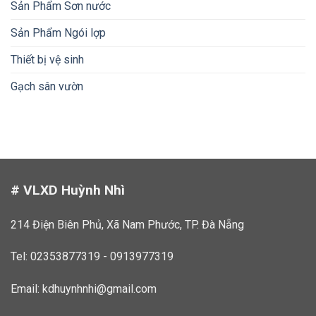
Sản Phẩm Sơn nước
Sản Phẩm Ngói lợp
Thiết bị vệ sinh
Gạch sân vườn
# VLXD Huỳnh Nhì
214 Điện Biên Phủ, Xã Nam Phước, TP. Đà Nẵng
Tel: 02353877319 - 0913977319
Email:
kdhuynhnhi@gmail.com