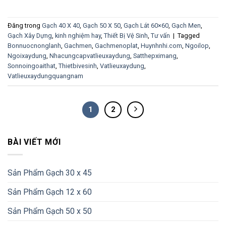
Đăng trong
Gạch 40 X 40
,
Gạch 50 X 50
,
Gạch Lát 60×60
,
Gạch Men
,
Gạch Xây Dựng
,
kinh nghiệm hay
,
Thiết Bị Vệ Sinh
,
Tư vấn
|
Tagged
Bonnuocnonglanh
,
Gachmen
,
Gachmenoplat
,
Huynhnhi.com
,
Ngoilop
,
Ngoixaydung
,
Nhacungcapvatlieuxaydung
,
Satthepximang
,
Sonnoingoaithat
,
Thietbivesinh
,
Vatlieuxaydung
,
Vatlieuxaydungquangnam
1
2
BÀI VIẾT MỚI
Sản Phẩm Gạch 30 x 45
Sản Phẩm Gạch 12 x 60
Sản Phẩm Gạch 50 x 50