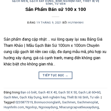
GẠCH MEN
,
GẠCH XÂY DỰNG
,
KINH NGHIỆM HAY
,
THIẾT BỊ VỆ
SINH
,
TƯ VẤN
Sản Phẩm Bán sứ 100 x 100
ĐĂNG
19 THÁNG 9, 2021
BỞI
HUYNHNHI
Sản phẩm đang cập nhật … vui lòng quay lại sau Bảng Giá
Tham Khảo | Mẫu Gạch Bán Sứ 100cm x 100cm Chuyên
cung cấp gạch lát nền cao cấp, đa dạng mẫu mã, phù hợp xu
hướng xây dựng, giá cả cạnh tranh, mang đến không gian
khác biệt cho không gian nhà…
TIẾP TỤC ĐỌC
→
Đăng trong
Bạn có biêt
,
Gạch 40 X 40
,
Gạch 50 X 50
,
Gạch Lát 60×60
,
Gạch Men
,
Gạch Xây Dựng
,
kinh nghiệm hay
,
Thiết Bị Vệ Sinh
,
Tư vấn
|
Tagged
0235877319
,
Bonnuocnonglanh
,
Gachmen
,
Gachmenoplat
,
Huynhnhi.com
,
Ngoilop
,
Ngoixaydung
,
Nhacungcapvatlieuxaydung
,