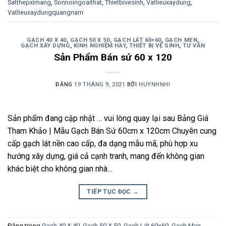
Satthepximang
,
Sonnoingoaithat
,
Thietbivesinh
,
Vatlieuxaydung
,
Vatlieuxaydungquangnam
GẠCH 40 X 40
,
GẠCH 50 X 50
,
GẠCH LÁT 60×60
,
GẠCH MEN
,
GẠCH XÂY DỰNG
,
KINH NGHIỆM HAY
,
THIẾT BỊ VỆ SINH
,
TƯ VẤN
Sản Phẩm Bán sứ 60 x 120
ĐĂNG
19 THÁNG 9, 2021
BỞI
HUYNHNHI
Sản phẩm đang cập nhật … vui lòng quay lại sau Bảng Giá
Tham Khảo | Mẫu Gạch Bán Sứ 60cm x 120cm Chuyên cung
cấp gạch lát nền cao cấp, đa dạng mẫu mã, phù hợp xu
hướng xây dựng, giá cả cạnh tranh, mang đến không gian
khác biệt cho không gian nhà…
TIẾP TỤC ĐỌC
→
Đăng trong
Gạch 40 X 40
,
Gạch 50 X 50
,
Gạch Lát 60×60
,
Gạch Men
,