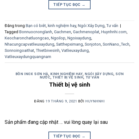
TIẾP TỤC ĐỌC
→
Đăng trong
Bạn có biêt
,
kinh nghiệm hay
,
Ngói Xây Dựng
,
Tư vấn
|
Tagged
Bonnuocnonglanh
,
Gachmen
,
Gachmenoplat
,
Huynhnhi.com
,
Keocharonchatluongcao
,
Ngoilop
,
Ngoixaydung
,
Nhacungcapvatlieuxaydung
,
Satthepximang
,
Sonjoton
,
SonNano_Tech
,
Sonnoingoaithat
,
Thietbivesinh
,
Vatlieuxaydung
,
Vatlieuxaydungquangnam
BỒN INOX SƠN HÀ
,
KINH NGHIỆM HAY
,
NGÓI XÂY DỰNG
,
SƠN
NƯỚC
,
THIẾT BỊ VỆ SINH
,
TƯ VẤN
Thiết bị vệ sinh
ĐĂNG
19 THÁNG 9, 2021
BỞI
HUYNHNHI
Sản phẩm đang cập nhật … vui lòng quay lại sau
TIẾP TỤC ĐỌC
→