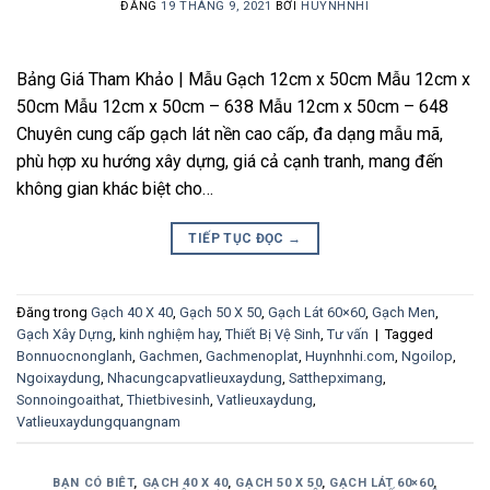
ĐĂNG
19 THÁNG 9, 2021
BỞI
HUYNHNHI
Bảng Giá Tham Khảo | Mẫu Gạch 12cm x 50cm Mẫu 12cm x
50cm Mẫu 12cm x 50cm – 638 Mẫu 12cm x 50cm – 648
Chuyên cung cấp gạch lát nền cao cấp, đa dạng mẫu mã,
phù hợp xu hướng xây dựng, giá cả cạnh tranh, mang đến
không gian khác biệt cho…
TIẾP TỤC ĐỌC
→
Đăng trong
Gạch 40 X 40
,
Gạch 50 X 50
,
Gạch Lát 60×60
,
Gạch Men
,
Gạch Xây Dựng
,
kinh nghiệm hay
,
Thiết Bị Vệ Sinh
,
Tư vấn
|
Tagged
Bonnuocnonglanh
,
Gachmen
,
Gachmenoplat
,
Huynhnhi.com
,
Ngoilop
,
Ngoixaydung
,
Nhacungcapvatlieuxaydung
,
Satthepximang
,
Sonnoingoaithat
,
Thietbivesinh
,
Vatlieuxaydung
,
Vatlieuxaydungquangnam
BẠN CÓ BIÊT
,
GẠCH 40 X 40
,
GẠCH 50 X 50
,
GẠCH LÁT 60×60
,