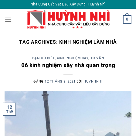
Skip
Nhà Cung Cấp Vật Liệu Xây Dựng | Huỳnh Nhì
to
content
0
TAG ARCHIVES:
KINH NGHIỆM LÀM NHÀ
BẠN CÓ BIÊT
,
KINH NGHIỆM HAY
,
TƯ VẤN
06 kinh nghiệm xây nhà quan trọng
ĐĂNG
12 THÁNG 9, 2021
BỞI
HUYNHNHI
12
Th9