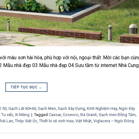
ới màu sơn hài hòa, phù hợp với nội, ngoại thất. Mời các bạn cùn
2 Mẫu nhà đẹp 03 Mẫu nhà đẹp 04 Sưu tầm từ internet Nhà Cung
TIẾP TỤC ĐỌC
→
X 50
,
Gạch Lát 60×60
,
Gạch Men
,
Gạch Xây Dựng
,
Kinh Nghiệm Hay
,
Ngói Xây
,
Tư vấn
,
Xi Măng
|
Tagged
Caesar
,
Cosevco
,
Đá Granit
,
Gạch men Đồng Tâm
,
hái Lan
,
Thép Việt Úc
,
Thiết bị vệ sinh Inax
,
Việt Nhật
,
Viglacera – Ngói Đông