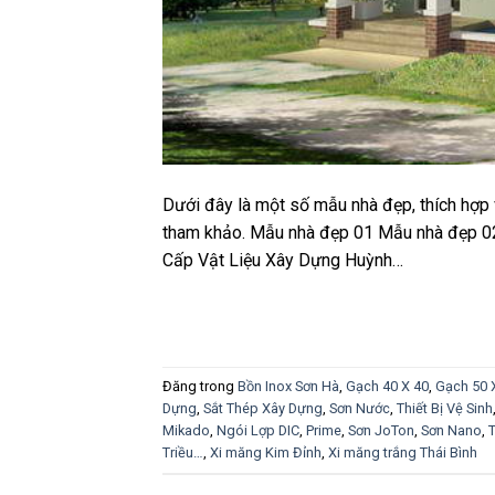
Dưới đây là một số mẫu nhà đẹp, thích hợp v
tham khảo. Mẫu nhà đẹp 01 Mẫu nhà đẹp 0
Cấp Vật Liệu Xây Dựng Huỳnh…
Đăng trong
Bồn Inox Sơn Hà
,
Gạch 40 X 40
,
Gạch 50 
Dựng
,
Sắt Thép Xây Dựng
,
Sơn Nước
,
Thiết Bị Vệ Sinh
Mikado
,
Ngói Lợp DIC
,
Prime
,
Sơn JoTon
,
Sơn Nano
,
T
Triều…
,
Xi măng Kim Đỉnh
,
Xi măng trắng Thái Bình