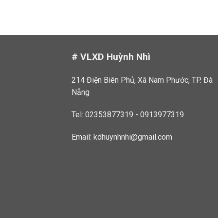
# VLXD Huỳnh Nhì
214 Điện Biên Phủ, Xã Nam Phước, TP. Đà
Nẵng
Tel: 02353877319 - 0913977319
Email:
kdhuynhnhi@gmail.com