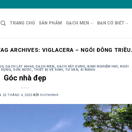
TRANG CHỦ
SẢN PHẨM
GẠCH MEN
BẠN CÓ BIẾT
TAG ARCHIVES:
VIGLACERA – NGÓI ĐÔNG TRIỀU
50
,
GẠCH LÁT 60×60
,
GẠCH MEN
,
GẠCH XÂY DỰNG
,
KINH NGHIỆM HAY
,
NGÓI
Y DỰNG
,
SƠN NƯỚC
,
THIẾT BỊ VỆ SINH
,
TƯ VẤN
,
XI MĂNG
Góc nhà đẹp
G
25 THÁNG 4, 2020
BỞI
HUYNHNHI