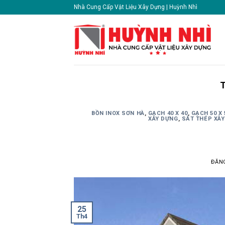
Skip
Nhà Cung Cấp Vật Liệu Xây Dựng | Huỳnh Nhì
to
content
BỒN INOX SƠN HÀ
,
GẠCH 40 X 40
,
GẠCH 50 X 
XÂY DỰNG
,
SẮT THÉP XÂ
ĐĂN
25
Th4