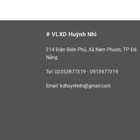
# VLXD Huỳnh Nhì
214 Điện Biên Phủ, Xã Nam Phước, TP. Đà
Nẵng
Tel: 02353877319 - 0913977319
Email:
kdhuynhnhi@gmail.com