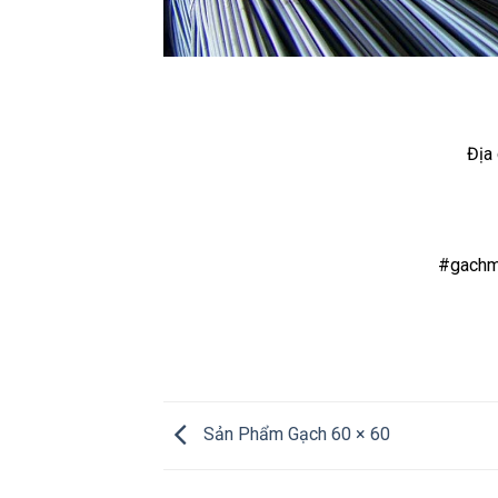
Địa
#gachme
Sản Phẩm Gạch 60 × 60