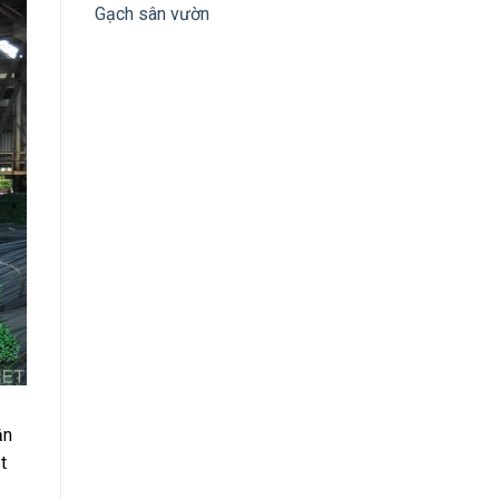
Gạch sân vườn
ận
t