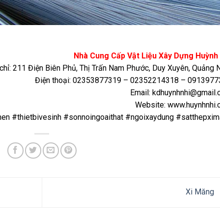
Nhà Cung Cấp Vật Liệu Xây Dựng Huỳnh 
 chỉ: 211 Điện Biên Phủ, Thị Trấn Nam Phước, Duy Xuyên, Quảng
Điện thoại: 02353877319 – 02352214318 – 0913977
Email:
kdhuynhnhi@gmail.
Website: www.huynhnhi.
n #thietbivesinh #sonnoingoaithat #ngoixaydung #satthepxi
Xi Măng