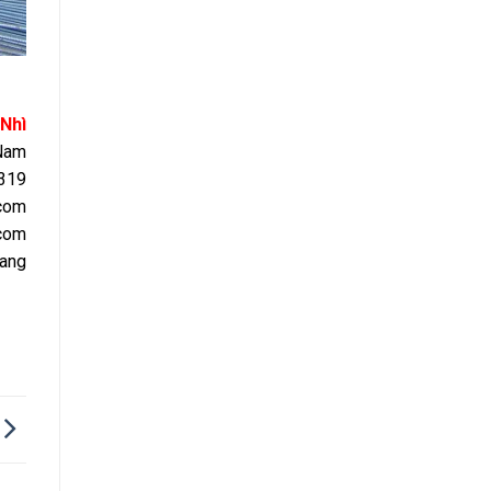
Nhì
 Nam
319
com
com
mang